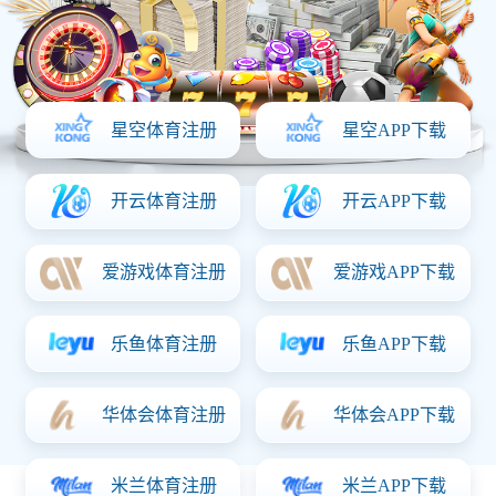
4. 我有哪些行为是不被允许的？
5. 我的信息会被如何保护？
6. 协议条款是否会变更？
7. 如有疑问应如何联系？
荣誉与成就
星空官网 在多个国际赛事科技平台评比中脱颖而出，持续提
升安全性与观赛体验。