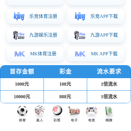
亚洲体育服务平台大奖
2022 年度综合类数字体育平台荣誉奖项，肯定平台服务能
力。